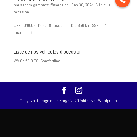
par
sandra.gambazzi@sorge.ch
|
Sep 30, 2024
|
Véhicule
occasion
CHF 10’000.- 12.2018 essence 135’856 km 999 cm³
manuelle 5 ...
Liste de nos véhicules d’occasion
VW Golf 1.0 TSI Comfortline
Copyright Garage de la Sorge 2020 édité avec Wordpress